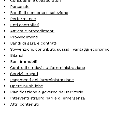
Consulenti e collaboratori
Personale
Bandi di concorso e selezione
MOSTRE ED EVENTI
Performance
Enti controllati
OPERE E ARCHIVI
Attività e procedimenti
Provvedimenti
IL MART
Bandi di gara e contratti
Sovvenzioni, contributi, sussidi, vantaggi economici
Bilanci
Beni immobili
Membership
Controlli e rilievi sull'amministrazione
Servizi erogati
Pagamenti dell'amministrazione
Stampa
Opere pubbliche
Pianificazione e governo del territorio
Aziende
Interventi straordinari e di emergenza
Altri contenuti
Famiglie