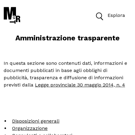
Esplora
Amministrazione trasparente
Oggi il Museo è aperto dalle 10 alle 18
Biglietti
In questa sezione sono contenuti dati, informazioni e
documenti pubblicati in base agli obblighi di
pubblicità, trasparenza e diffusione di informazioni
previsti dalla
Legge provinciale 30 maggio 2014, n. 4
Cerca
Cerca nel sito
VISITA
Disposizioni generali
Organizzazione
ACCESSIBILITÀ