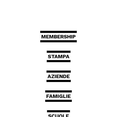
Scuole
MEMBERSHIP
ITA
ENG
DEU
Visita il Mart in totale sicurezza: le nostre norme COVID-19
STAMPA
AZIENDE
FAMIGLIE
SCUOLE