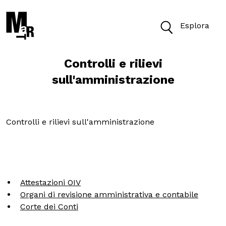
Esplora
Controlli e rilievi
Oggi il Museo è aperto dalle 10 alle 19.30
sull'amministrazione
Biglietti
Controlli e rilievi sull'amministrazione
Cerca
Cerca nel sito
Attestazioni OIV
VISITA
Organi di revisione amministrativa e contabile
Corte dei Conti
ACCESSIBILITÀ