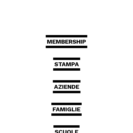
MOSTRE ED EVENTI
OPERE E ARCHIVI
MEMBERSHIP
IL MART
STAMPA
Membership
AZIENDE
Stampa
FAMIGLIE
Aziende
Famiglie
SCUOLE