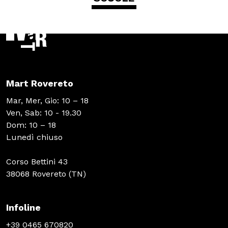
Scuole
ITA
ENG
DEU
Mart Rovereto
Visita il Mart in totale sicurezza: le nostre norme COVID-19
Mar, Mer, Gio: 10 – 18
Ven, Sab: 10 - 19.30
Dom: 10 – 18
Lunedì chiuso
Corso Bettini 43
38068 Rovereto (TN)
Infoline
+39 0465 670820