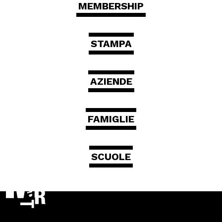
MEMBERSHIP
MOSTRE ED EVENTI
STAMPA
OPERE E ARCHIVI
AZIENDE
IL MART
FAMIGLIE
Membership
SCUOLE
Stampa
Aziende
Famiglie