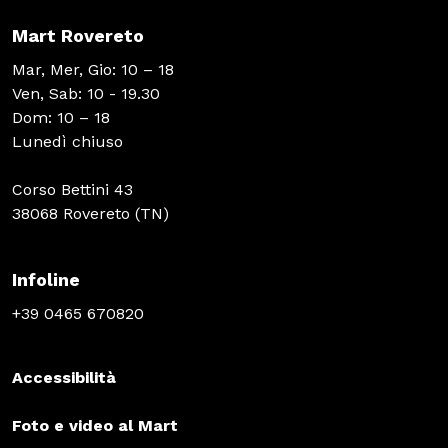
Mart Rovereto
Scuole
Mar, Mer, Gio: 10 – 18
Ven, Sab: 10 - 19.30
Dom: 10 – 18
Lunedì chiuso
ITA
ENG
DEU
Visita il Mart in totale sicurezza: le nostre norme COVID-19
Corso Bettini 43
38068 Rovereto (TN)
Infoline
+39 0465 670820
Accessibilità
Foto e video al Mart