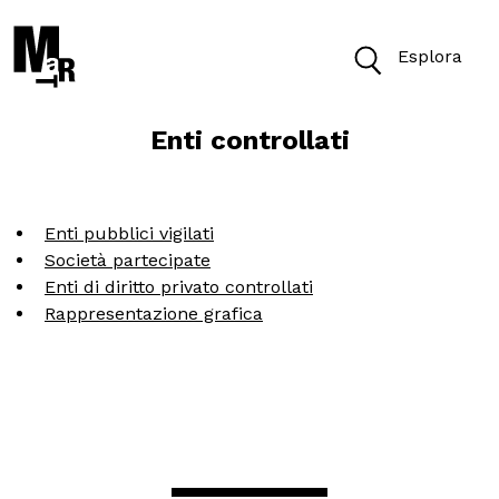
Esplora
Enti controllati
Oggi il Museo è aperto dalle 10 alle 19.30
Biglietti
Enti pubblici vigilati
Società partecipate
Enti di diritto privato controllati
Rappresentazione grafica
Cerca
Cerca nel sito
VISITA
ACCESSIBILITÀ