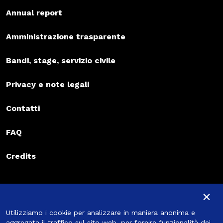
Annual report
Amministrazione trasparente
Bandi, stage, servizio civile
Privacy e note legali
Contatti
FAQ
Credits
Iscriviti alla newsletter
×
Iscriviti alla newsletter
Utilizziamo i cookie per analizzare in maniera anonima e
Iscriviti
aggregata il traffico sul sito web, per fornire funzionalità dei