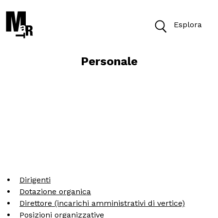
Esplora
Personale
Oggi il Museo è aperto dalle 10 alle 18
Biglietti
Cerca
Cerca nel sito
Dirigenti
VISITA
Dotazione organica
Direttore (incarichi amministrativi di vertice)
ACCESSIBILITÀ
Posizioni organizzative