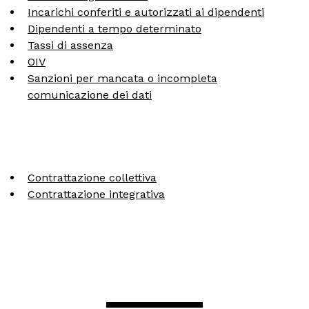
Incarichi conferiti e autorizzati ai dipendenti
Dipendenti a tempo determinato
MOSTRE ED EVENTI
Tassi di assenza
OIV
OPERE E ARCHIVI
Sanzioni per mancata o incompleta
comunicazione dei dati
IL MART
Membership
Contrattazione collettiva
Contrattazione integrativa
Stampa
Aziende
Famiglie