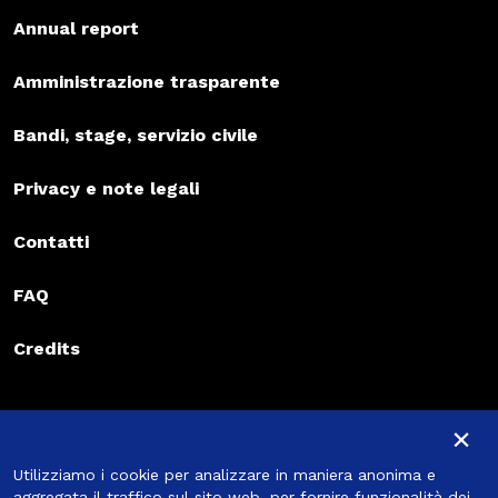
Annual report
Amministrazione trasparente
Bandi, stage, servizio civile
Privacy e note legali
Contatti
FAQ
Credits
Iscriviti alla newsletter
×
Iscriviti alla newsletter
Utilizziamo i cookie per analizzare in maniera anonima e
Iscriviti
aggregata il traffico sul sito web, per fornire funzionalità dei