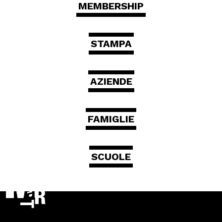
MEMBERSHIP
Scuole
STAMPA
ITA
ENG
DEU
AZIENDE
Visita il Mart in totale sicurezza: le nostre norme COVID-19
FAMIGLIE
SCUOLE