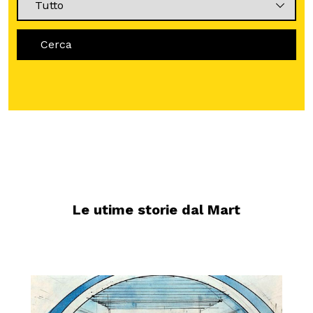
MOSTRE ED EVENTI
Cerca
OPERE E ARCHIVI
IL MART
Membership
Le utime storie dal Mart
Stampa
Aziende
Famiglie