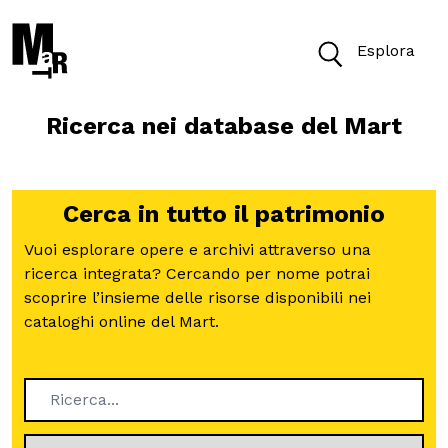
Esplora
Ricerca nei database del Mart
Oggi il Museo è aperto dalle 10 alle 18
Biglietti
Cerca in tutto il patrimonio
Vuoi esplorare opere e archivi attraverso una
ricerca integrata? Cercando per nome potrai
Cerca
scoprire l’insieme delle risorse disponibili nei
Cerca nel sito
cataloghi online del Mart.
Esplora
Ricerca...
VISITA
ACCESSIBILITÀ