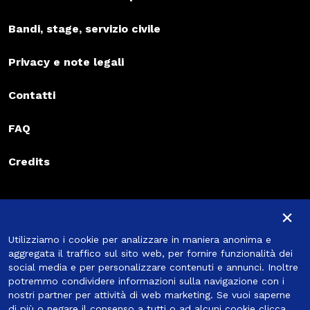
Bandi, stage, servizio civile
Privacy e note legali
Contatti
FAQ
Credits
Iscriviti alla newsletter
×
Iscriviti alla newsletter
Utilizziamo i cookie per analizzare in maniera anonima e
Iscriviti
aggregata il traffico sul sito web, per fornire funzionalità dei
social media e per personalizzare contenuti e annunci. Inoltre
potremmo condividere informazioni sulla navigazione con i
nostri partner per attività di web marketing. Se vuoi saperne
di più o negare il consenso a tutti o ad alcuni cookie
clicca