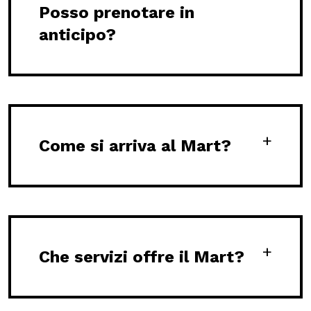
Posso prenotare in
anticipo?
MOSTRE ED EVENTI
OPERE E ARCHIVI
IL MART
Come si arriva al Mart?
Membership
Stampa
Che servizi offre il Mart?
Aziende
Famiglie