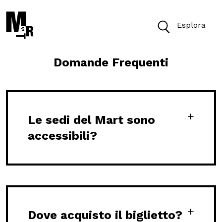
Esplora
Domande Frequenti
Oggi il Museo è chiuso.
Biglietti
Le sedi del Mart sono
accessibili?
Cerca
Cerca nel sito
VISITA
Dove acquisto il biglietto?
ACCESSIBILITÀ