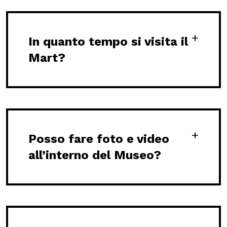
Scuole
In quanto tempo si visita il
Mart?
ITA
ENG
DEU
Visita il Mart in totale sicurezza: le nostre norme COVID-19
Posso fare foto e video
all’interno del Museo?