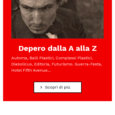
Scuole
ITA
ENG
DEU
Depero dalla A alla Z
Visita il Mart in totale sicurezza: le nostre norme COVID-19
Automa, Balli Plastici, Complessi Plastici,
Diabolicus, Editoria, Futurismo. Guerra-Festa,
Hotel Fifth Avenue...
Scopri di più