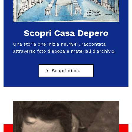
MOSTRE ED EVENTI
Scopri Casa Depero
OPERE E ARCHIVI
Una storia che inizia nel 1941, raccontata
IL MART
attraverso foto d'epoca e materiali d'archivio.
Scopri di più
Membership
Stampa
Aziende
Famiglie