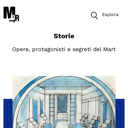
Esplora
Storie
Oggi il Museo è aperto dalle 10 alle 19.30
Opere, protagonisti e segreti del Mart
Biglietti
Cerca
Cerca nel sito
VISITA
ACCESSIBILITÀ