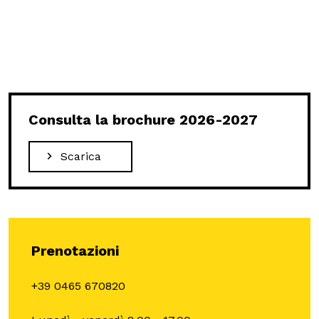
Scuole
ITA
ENG
DEU
Consulta la brochure 2026-2027
Visita il Mart in totale sicurezza: le nostre norme COVID-19
Scarica
Prenotazioni
+39 0465 670820