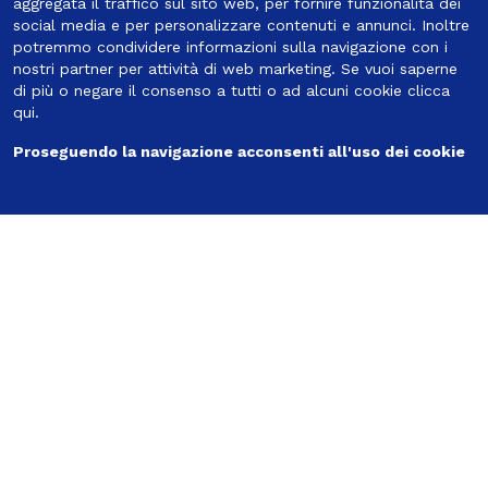
aggregata il traffico sul sito web, per fornire funzionalità dei
social media e per personalizzare contenuti e annunci. Inoltre
potremmo condividere informazioni sulla navigazione con i
nostri partner per attività di web marketing. Se vuoi saperne
di più o negare il consenso a tutti o ad alcuni cookie
clicca
Seguici
qui
.
Proseguendo la navigazione acconsenti all'uso dei cookie