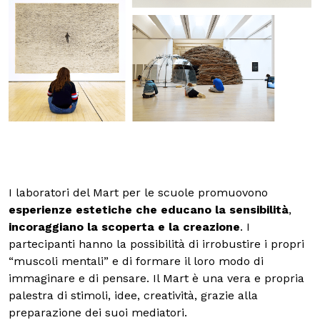
MOSTRE ED EVENTI
OPERE E ARCHIVI
IL MART
Membership
I laboratori del Mart per le scuole promuovono
esperienze estetiche che educano la sensibilità
,
Stampa
incoraggiano la scoperta e la creazione
. I
partecipanti hanno la possibilità di irrobustire i propri
“muscoli mentali” e di formare il loro modo di
Aziende
immaginare e di pensare. Il Mart è una vera e propria
palestra di stimoli, idee, creatività, grazie alla
Famiglie
preparazione dei suoi mediatori.