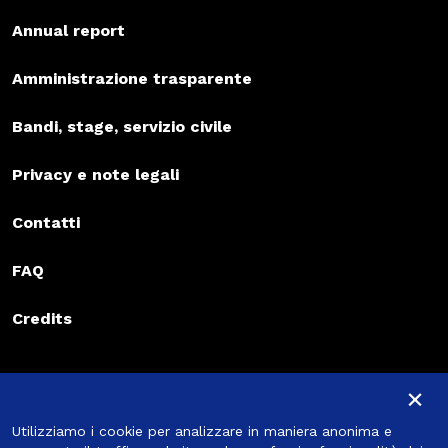
Annual report
Amministrazione trasparente
Bandi, stage, servizio civile
Privacy e note legali
Contatti
FAQ
Credits
×
Iscriviti alla newsletter
Iscriviti alla newsletter
Utilizziamo i cookie per analizzare in maniera anonima e
Iscriviti