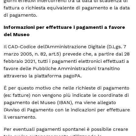
giorni effettivi intercorrenti tra la data di scadenza di
fattura o richiesta equivalente di pagamento e la data
di pagamento.
MOSTRE ED EVENTI
Informazioni per effettuare i pagamenti a favore
OPERE E ARCHIVI
del Museo
Il CAD-Codice dell’Amministrazione Digitale (D.Lgs. 7
IL MART
marzo 2005, n. 82, art.5) prevede che, a partire dal 28
febbraio 2021, tutti i pagamenti elettronici effettuati a
favore delle Pubbliche Amministrazioni transitino
attraverso la piattaforma pagoPA.
Membership
È per questo motivo che nelle richieste di pagamento
(es: fatture) non vengono più indicate le coordinate di
Stampa
pagamento del Museo (IBAN), ma viene allegato
l’Avviso di Pagamento con le indicazioni per effettuare
Aziende
il versamento.
Per eventuali pagamenti spontanei è possibile creare
Famiglie