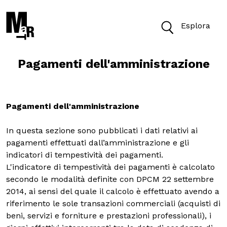
Esplora
Pagamenti dell'amministrazione
Oggi il Museo è aperto dalle 10 alle 19.30
Biglietti
Pagamenti dell'amministrazione
In questa sezione sono pubblicati i dati relativi ai
pagamenti effettuati dall’amministrazione e gli
Cerca
Cerca nel sito
indicatori di tempestività dei pagamenti.
L'indicatore di tempestività dei pagamenti è calcolato
secondo le modalità definite con DPCM 22 settembre
2014, ai sensi del quale il calcolo è effettuato avendo a
VISITA
riferimento le sole transazioni commerciali (acquisti di
beni, servizi e forniture e prestazioni professionali), i
ACCESSIBILITÀ