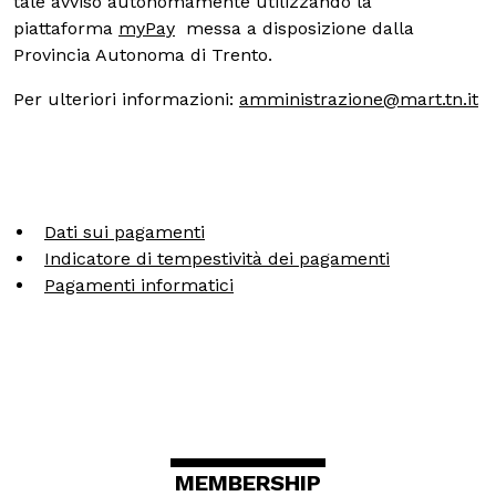
tale avviso autonomamente utilizzando la
piattaforma
myPay
messa a disposizione dalla
Scuole
Provincia Autonoma di Trento.
Per ulteriori informazioni:
amministrazione@mart.tn.it
ITA
ENG
DEU
Visita il Mart in totale sicurezza: le nostre norme COVID-19
Dati sui pagamenti
Indicatore di tempestività dei pagamenti
Pagamenti informatici
MEMBERSHIP