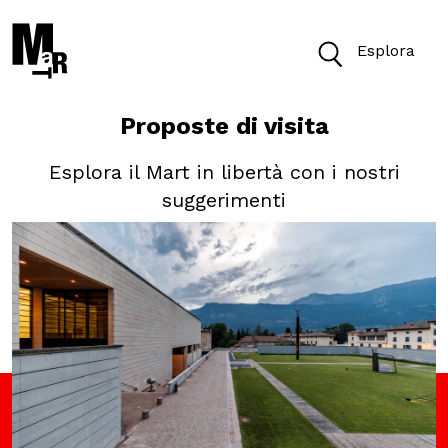
Esplora
Proposte di visita
Oggi il Museo è aperto dalle 10 alle 18
Esplora il Mart in libertà con i nostri
Biglietti
suggerimenti
Cerca
Cerca nel sito
VISITA
ACCESSIBILITÀ