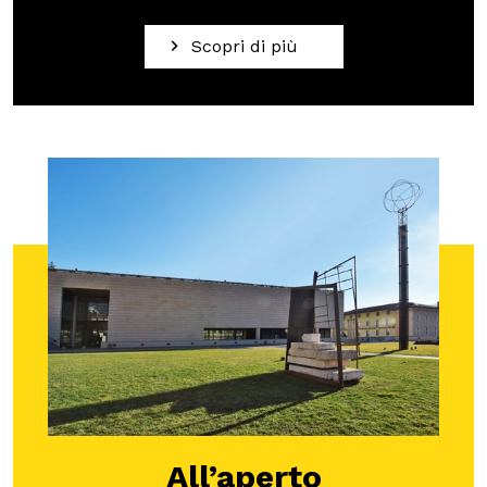
Scuole
Scopri di più
ITA
ENG
DEU
Visita il Mart in totale sicurezza: le nostre norme COVID-19
All’aperto