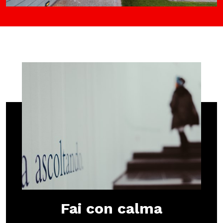
MOSTRE ED EVENTI
OPERE E ARCHIVI
IL MART
Membership
Stampa
Aziende
Fai con calma
Famiglie