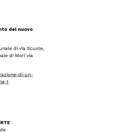
ento del nuovo
nale di via Scuole,
ale di Mori via
zazione-di-un-
le-1
ARTE
ede