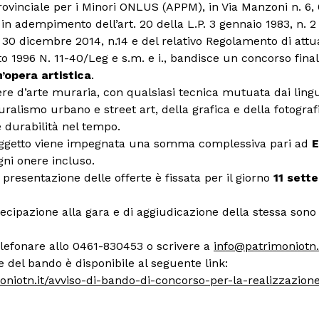
rovinciale per i Minori ONLUS (APPM), in Via Manzoni n. 6, 
in adempimento dell’art. 20 della L.P. 3 gennaio 1983, n. 
. 30 dicembre 2014, n.14 e del relativo Regolamento di att
sto 1996 N. 11-40/Leg e s.m. e i., bandisce un concorso fina
n’opera artistica
.
 d’arte muraria, con qualsiasi tecnica mutuata dai lingua
ralismo urbano e street art, della grafica e della fotogra
e durabilità nel tempo.
 oggetto viene impegnata una somma complessiva pari ad
E
ni onere incluso.
presentazione delle offerte è fissata per il giorno
11 sett
ecipazione alla gara e di aggiudicazione della stessa sono
elefonare allo 0461-830453 o scrivere a
info@patrimoniotn.
del bando è disponibile al seguente link:
oniotn.it/avviso-di-bando-di-concorso-per-la-realizzazion