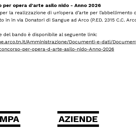
 per opera d'arte asilo nido - Anno 2026
er la realizzazione di un’opera d’arte per l’abbellimento de
ito in in via Donatori di Sangue ad Arco (P.ED. 2315 C.C. Arc
del bando è disponibile al seguente link:
e.arco.tn.it/Amministrazione/Documenti-e-dati/Document
concorso-per-opera-d-arte-asilo-nido-Anno-2026
AMPA
AZIENDE