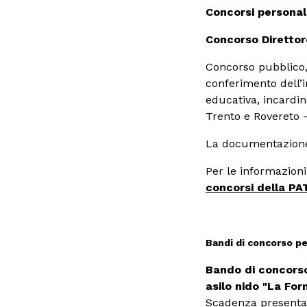
Concorsi persona
MOSTRE ED EVENTI
Concorso Direttore
OPERE E ARCHIVI
Concorso pubblico, 
conferimento dell’in
educativa, incardi
IL MART
Trento e Rovereto 
La documentazione
Per le informazioni
Membership
concorsi della PA
Stampa
Bandi di concorso p
Aziende
Bando di concorso 
asilo nido "La For
Scadenza presenta