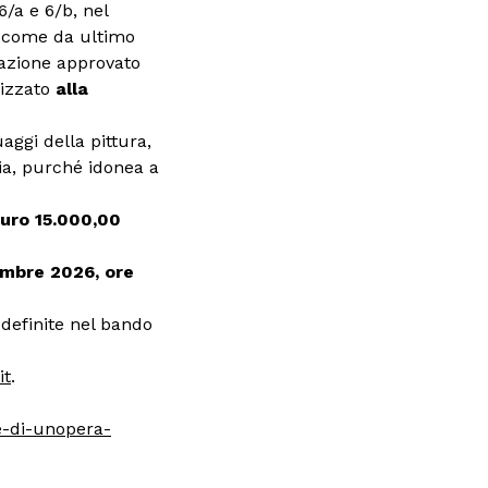
6/a e 6/b, nel
2 come da ultimo
uazione approvato
lizzato
alla
ggi della pittura,
fia, purché idonea a
uro 15.000,00
embre 2026, ore
 definite nel bando
it
.
e-di-unopera-