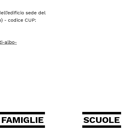
ll’edificio sede del
o) - codice CUP:
i-albo-
FAMIGLIE
SCUOLE