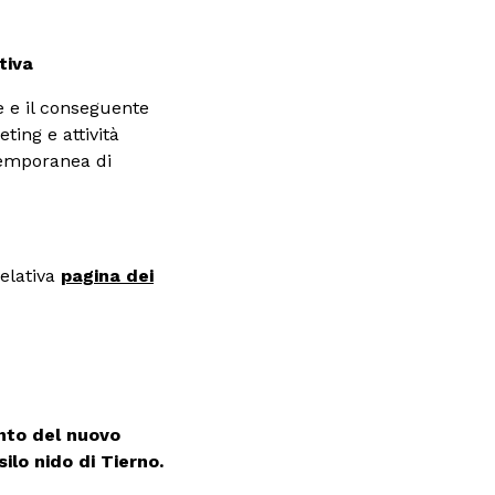
tiva
re e il conseguente
ting e attività
temporanea di
relativa
pagina dei
ento del nuovo
ilo nido di Tierno.