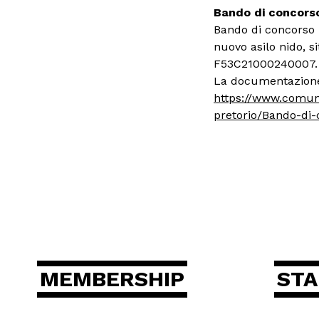
Bando di concorso
Bando di concorso p
nuovo asilo nido, s
F53C21000240007.
La documentazione 
https://www.comun
pretorio/Bando-di-
MEMBERSHIP
ST