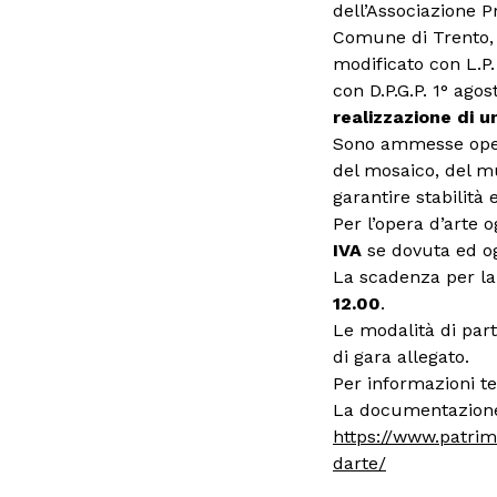
dell’Associazione P
Comune di Trento, 
modificato con L.P
con D.P.G.P. 1° ago
realizzazione di u
Sono ammesse opere
del mosaico, del mu
garantire stabilità 
Per l’opera d’arte
IVA
se dovuta ed og
La scadenza per la 
12.00
.
Le modalità di part
di gara allegato.
Per informazioni t
La documentazione 
https://www.patrim
darte/