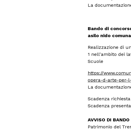
Famiglie
La documentazione
Scuole
Bando di concorso 
asilo nido comunal
Realizzazione di un
1 nell'ambito dei l
Scuole
https://www.comune
opera-d-arte-per-l
La documentazione 
Scadenza richiesta
Scadenza presenta
AVVISO DI BANDO
Patrimonio del Tren