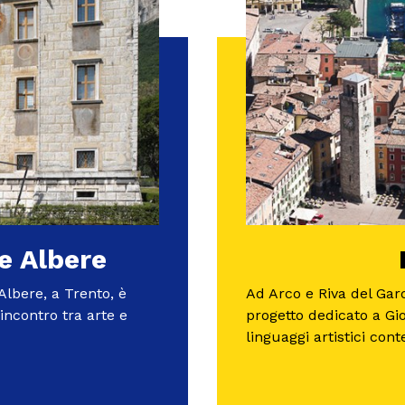
le Albere
Albere, a Trento, è
Ad Arco e Riva del Gar
incontro tra arte e
progetto dedicato a Gi
linguaggi artistici con