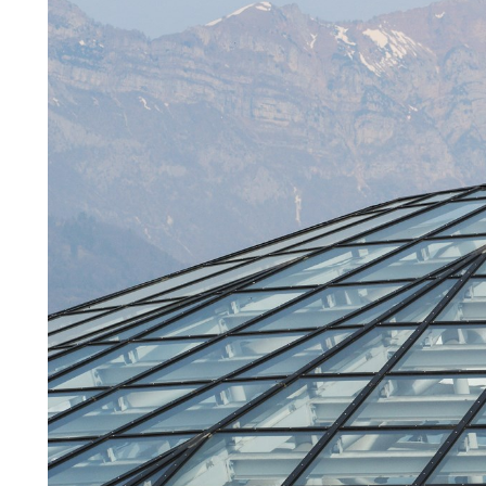
MOSTRE ED EVENTI
OPERE E ARCHIVI
IL MART
Membership
Stampa
Aziende