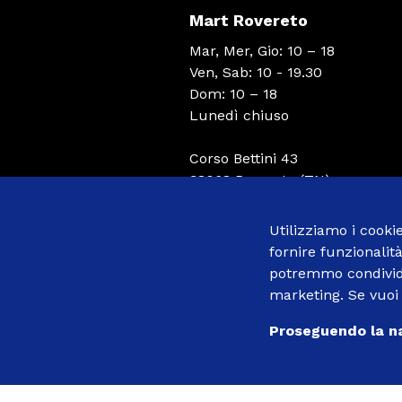
Mart Rovereto
Mar, Mer, Gio: 10 – 18
Ven, Sab: 10 - 19.30
Dom: 10 – 18
Lunedì chiuso
Corso Bettini 43
38068 Rovereto (TN)
Utilizziamo i cooki
Infoline
fornire funzionalit
+39 0465 670820
potremmo condivider
marketing. Se vuoi 
Proseguendo la na