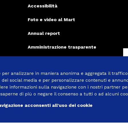
Accessibilità
Foto e video al Mart
Annual report
Amministrazione trasparente
Bandi, stage, servizio civile
e per analizzare in maniera anonima e aggregata il traffico
Privacy e note legali
à dei social media e per personalizzare contenuti e annunci
S
e informazioni sulla navigazione con i nostri partner per
Contatti
saperne di più o negare il consenso a tutti o ad alcuni co
FAQ
vigazione acconsenti all'uso dei cookie
Credits