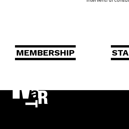
interventi di consu
MEMBERSHIP
ST