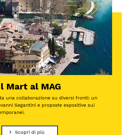
Il Mart al MAG
da una collaborazione su diversi fronti: un
ovanni Segantini e proposte espositive sui
temporanei.
Scopri di più