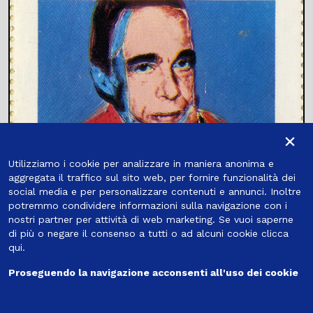
×
Utilizziamo i cookie per analizzare in maniera anonima e
aggregata il traffico sul sito web, per fornire funzionalità dei
Guglielmo Achille Cavellini, noto anche
social media e per personalizzare contenuti e annunci. Inoltre
come GAC (1914-1990), è stato una delle
potremmo condividere informazioni sulla navigazione con i
figure più eccentriche dell'arte italiana del
nostri partner per attività di web marketing. Se vuoi saperne
secondo Novecento.
di più o negare il consenso a tutti o ad alcuni cookie
clicca
qui
.
Tema centrale del suo lavoro è la
Proseguendo la navigazione acconsenti all'uso dei cookie
cosiddetta "autostoricizzazione":
un’iperbolica (quanto ironica) esaltazione