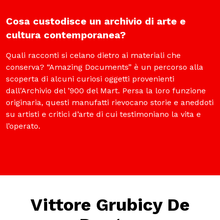
Cosa custodisce un archivio di arte e
MOSTRE ED EVENTI
cultura contemporanea?
OPERE E ARCHIVI
Quali racconti si celano dietro ai materiali che
conserva? “Amazing Documents” è un percorso alla
scoperta di alcuni curiosi oggetti provenienti
IL MART
dall'Archivio del ’900 del Mart. Persa la loro funzione
originaria, questi manufatti rievocano storie e aneddoti
su artisti e critici d’arte di cui testimoniano la vita e
l’operato.
Membership
Stampa
Aziende
Vittore Grubicy De
Famiglie