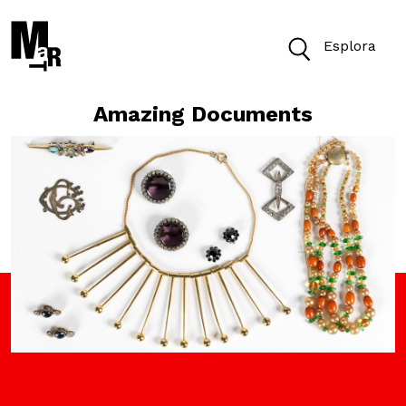
Esplora
Amazing Documents
Oggi il Museo è aperto dalle 10 alle 19.30
Biglietti
Cerca
Cerca nel sito
VISITA
ACCESSIBILITÀ