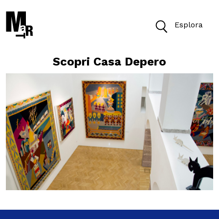
Esplora
Scopri Casa Depero
Oggi il Museo è aperto dalle 10 alle 19.30
Biglietti
Cerca
Cerca nel sito
VISITA
ACCESSIBILITÀ