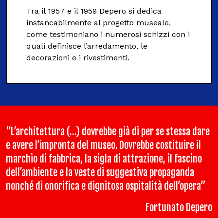
Tra il 1957 e il 1959 Depero si dedica
instancabilmente al progetto museale,
come testimoniano i numerosi schizzi con i
quali definisce l’arredamento, le
decorazioni e i rivestimenti.
“L’architettura (…) dovrebbe già di per se stessa dare
e avere l’impronta del museo. Dovrebbe costituire il
marchio di fabbrica, la sigla di attrazione, il fascino
dell’ambiente e la veste di suggestiva propaganda
nonché di onorifica e dignitosa ospitalità dell’opera”
Fortunato Depero