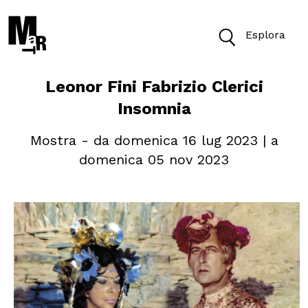
Esplora
Leonor Fini Fabrizio Clerici
Oggi il Museo è aperto dalle 10 alle 19.30
Insomnia
Biglietti
Mostra - da domenica 16 lug 2023 | a
domenica 05 nov 2023
Cerca
Cerca nel sito
VISITA
ACCESSIBILITÀ