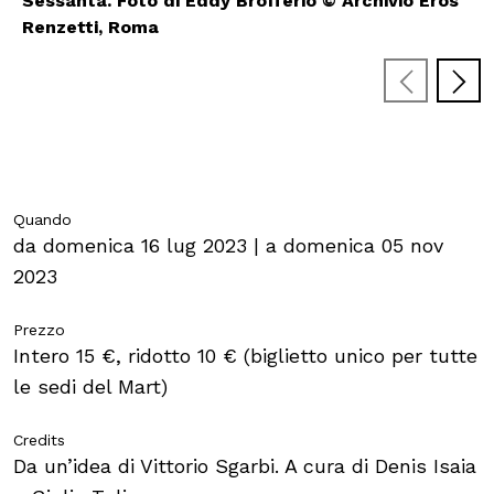
Sessanta. Foto di Eddy Brofferio © Archivio Eros
Trieste
1951, Fondazione Cavallini Sgarbi
Renzetti, Roma
Scuole
ITA
ENG
DEU
Visita il Mart in totale sicurezza: le nostre norme COVID-19
Quando
da domenica 16 lug 2023 | a domenica 05 nov
2023
Prezzo
Intero 15 €, ridotto 10 € (biglietto unico per tutte
le sedi del Mart)
Credits
Da un’idea di Vittorio Sgarbi. A cura di Denis Isaia