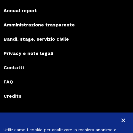
Annual report
Amministrazione trasparente
Bandi, stage, servizio civile
Privacy e note legali
Contatti
FAQ
Credits
Iscriviti alla newsletter
×
Iscriviti alla newsletter
Utilizziamo i cookie per analizzare in maniera anonima e
Iscriviti