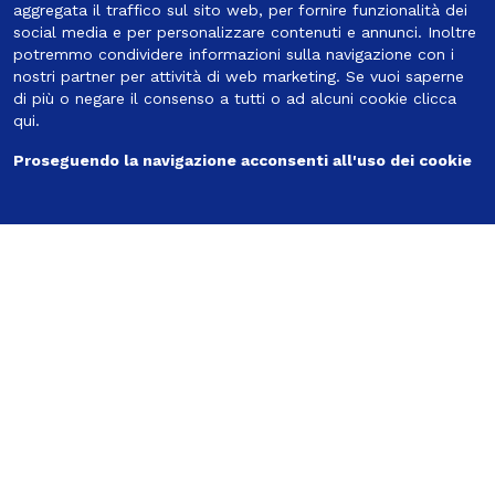
aggregata il traffico sul sito web, per fornire funzionalità dei
social media e per personalizzare contenuti e annunci. Inoltre
potremmo condividere informazioni sulla navigazione con i
nostri partner per attività di web marketing. Se vuoi saperne
di più o negare il consenso a tutti o ad alcuni cookie
clicca
Seguici
qui
.
Proseguendo la navigazione acconsenti all'uso dei cookie