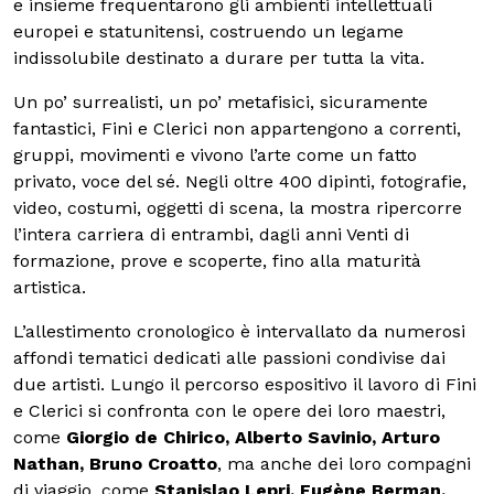
e insieme frequentarono gli ambienti intellettuali
europei e statunitensi, costruendo un legame
indissolubile destinato a durare per tutta la vita.
Un po’ surrealisti, un po’ metafisici, sicuramente
fantastici, Fini e Clerici non appartengono a correnti,
gruppi, movimenti e vivono l’arte come un fatto
privato, voce del sé. Negli oltre 400 dipinti, fotografie,
video, costumi, oggetti di scena, la mostra ripercorre
l’intera carriera di entrambi, dagli anni Venti di
formazione, prove e scoperte, fino alla maturità
artistica.
L’allestimento cronologico è intervallato da numerosi
affondi tematici dedicati alle passioni condivise dai
due artisti. Lungo il percorso espositivo il lavoro di Fini
e Clerici si confronta con le opere dei loro maestri,
come
Giorgio de Chirico, Alberto Savinio, Arturo
Nathan, Bruno Croatto
, ma anche dei loro compagni
di viaggio, come
Stanislao Lepri, Eugène Berman,