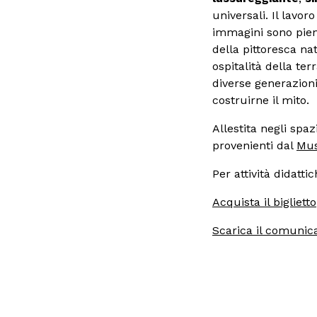
universali. Il lavo
immagini sono pien
della pittoresca na
ospitalità della te
diverse generazioni
costruirne il mito.
Allestita negli spaz
provenienti dal
Mus
Per attività didatti
Acquista il biglietto
Scarica il comunic