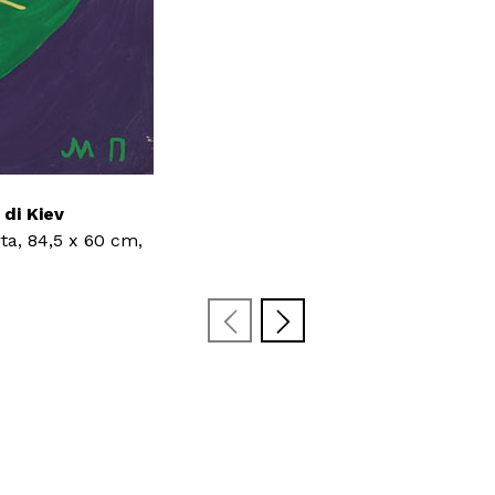
di Kiev
seo nazionale Taras
ta, 84,5 x 60 cm,