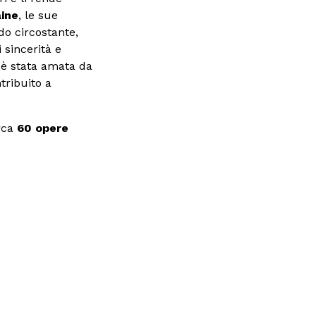
aine
, le sue
o circostante,
i sincerità e
o è stata amata da
tribuito a
irca
60 opere