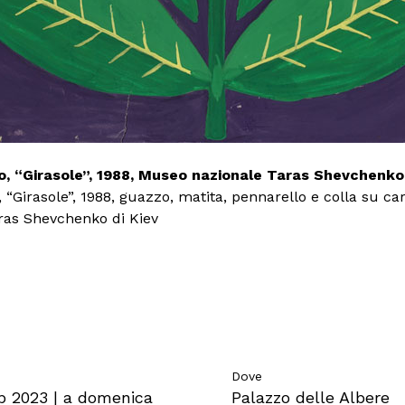
 “Girasole”, 1988, Museo nazionale Taras Shevchenko 
"Fiori dell’universo (patlashki) in un vaso", 1964, Mu
Girasole”, 1988, guazzo, matita, pennarello e colla su car
v
ras Shevchenko di Kiev
Dove
b 2023 | a domenica
Palazzo delle Albere