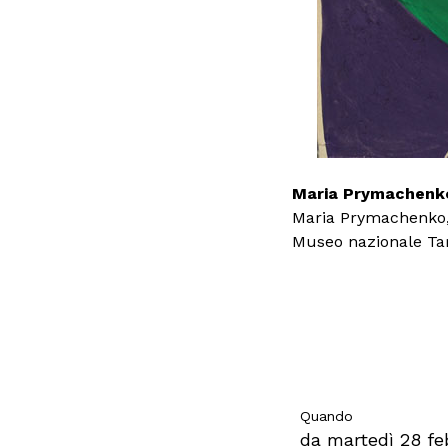
Maria Prymachenko,
Maria Prymachenko, 
Maria Prymachenko, “
Shevchenko di Kie
Museo nazionale Ta
Quando
da martedì 28 fe