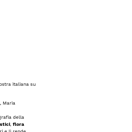
ostra italiana su
, Maria
ografia della
stici
,
flora
ri e li rende