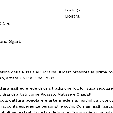
Tipologia
Mostra
o 5 €
orio Sgarbi
sione della Russia all’Ucraina, il Mart presenta la prima m
ko
, artista UNESCO nel 2009.
ttura naif
ed erede di una tradizione folcloristica secolare
grandi artisti come Picasso, Matisse e Chagall.
scola
cultura popolare e arte moderna
, risignifica l’icon
, racconta esperienze personali e sogni. Con
animali fanta
mboli ancestrali
l’artista ridefinisce gli immaginari popola