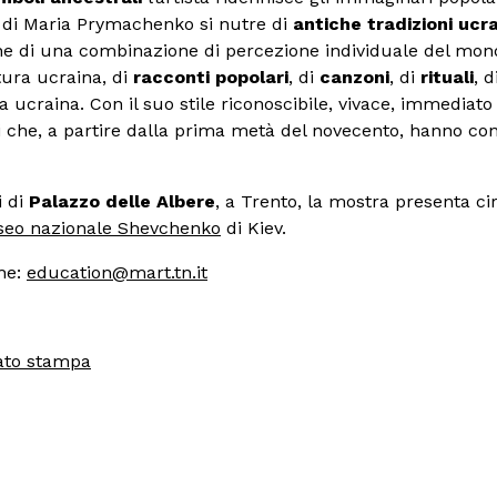
ro di Maria Prymachenko si nutre di
antiche tradizioni ucr
e di una combinazione di percezione individuale del mond
tura ucraina, di
racconti popolari
, di
canzoni
, di
rituali
, d
rra ucraina. Con il suo stile riconoscibile, vivace, immediat
 che, a partire dalla prima metà del novecento, hanno con
i di
Palazzo delle Albere
, a Trento, la mostra presenta c
eo nazionale Shevchenko
di Kiev.
che:
education@mart.tn.it
ato stampa