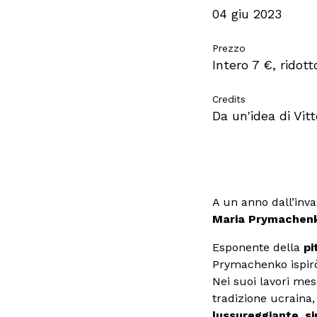
04 giu 2023
Prezzo
Intero 7 €, ridott
Credits
Da un'idea di Vitt
A un anno dall’inva
Maria Prymachen
Esponente della
pi
Prymachenko ispirò 
Nei suoi lavori me
tradizione ucraina
lussureggiante
,
si