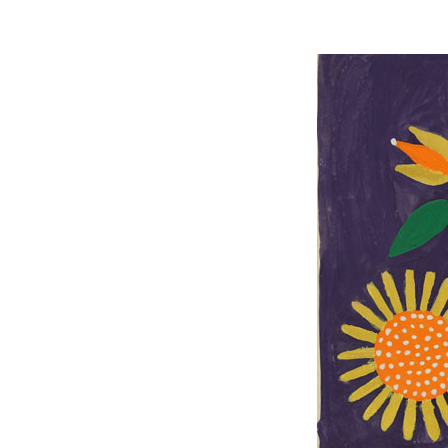
MOSTRE ED EVENTI
OPERE E ARCHIVI
IL MART
Membership
Stampa
Aziende