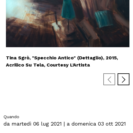
MOSTRE ED EVENTI
OPERE E ARCHIVI
IL MART
Tina Sgrò, "Vecchi Oggetti" (Dettaglio), 2015,
Tina Sgrò, "Specchio Antico" (Dettaglio), 2015,
Acrilico Su Tela, Courtesy L’Artista
Acrilico Su Tela, Courtesy L’Artista
Tina Sgrò, "Tondo" (Dettaglio), 2014, Acrilico Su
Membership
Tela, Courtesy L’Artista
Stampa
Aziende
Quando
da martedì 06 lug 2021 | a domenica 03 ott 2021
Famiglie