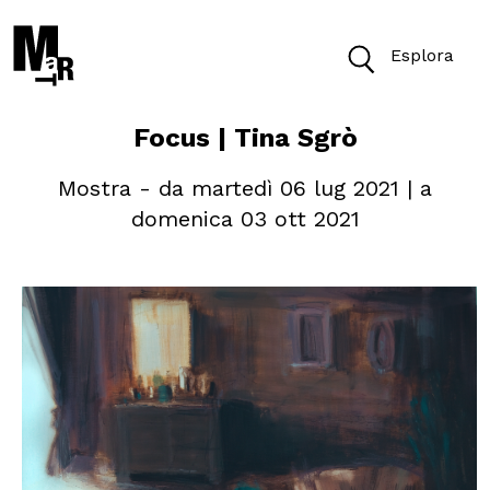
Esplora
Focus | Tina Sgrò
Oggi il Museo è aperto dalle 10 alle 19.30
Mostra - da martedì 06 lug 2021 | a
Biglietti
domenica 03 ott 2021
Cerca
Cerca nel sito
VISITA
ACCESSIBILITÀ