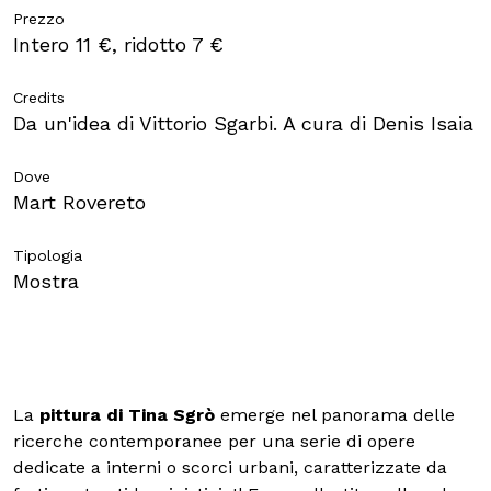
Prezzo
Intero 11 €, ridotto 7 €
Scuole
Credits
Da un'idea di Vittorio Sgarbi. A cura di Denis Isaia
ITA
ENG
DEU
Dove
Mart Rovereto
Visita il Mart in totale sicurezza: le nostre norme COVID-19
Tipologia
Mostra
La
pittura di Tina Sgrò
emerge nel panorama delle
ricerche contemporanee per una serie di opere
dedicate a interni o scorci urbani, caratterizzate da