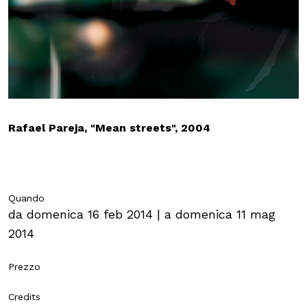
MOSTRE ED EVENTI
OPERE E ARCHIVI
IL MART
Rafael Pareja, "Mean streets", 2004
Membership
Quando
da domenica 16 feb 2014 | a domenica 11 mag
Stampa
2014
Aziende
Prezzo
Famiglie
Credits