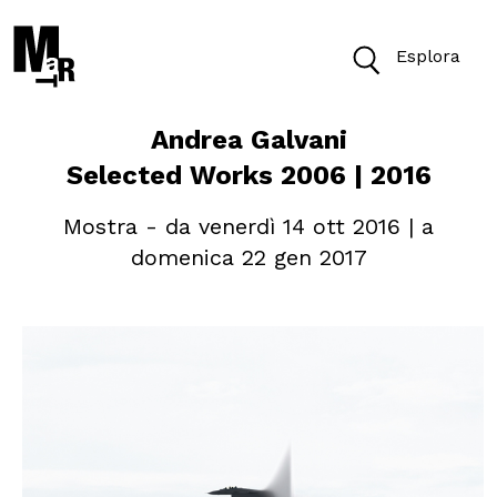
Esplora
Andrea Galvani
Oggi il Museo è aperto dalle 10 alle 19.30
Selected Works 2006 | 2016
Biglietti
Mostra - da venerdì 14 ott 2016 | a
domenica 22 gen 2017
Cerca
Cerca nel sito
VISITA
ACCESSIBILITÀ