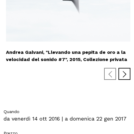
MOSTRE ED EVENTI
OPERE E ARCHIVI
IL MART
Andrea Galvani, "Llevando una pepita de oro a la
Andrea Galvani, "The End [Action #1]", 2013-2015,
Andrea Galvani, "A Cube, a Sphere, and a Pyramid
Andrea Galvani, "Epilogo #37", 2014, Courtesy of
Andrea Galvani, "The End [Action #5]", 2015
velocidad del sonido #7", 2015, Collezione privata
Collection of the Artist
#1", 2012, Collection privata, Zurigo
the artist
Membership
Stampa
Aziende
Quando
da venerdì 14 ott 2016 | a domenica 22 gen 2017
Famiglie
Prezzo