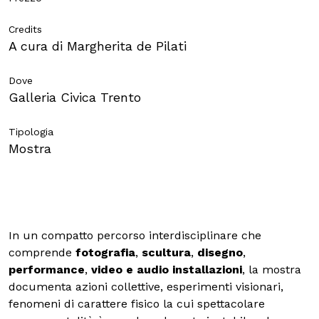
Scuole
Credits
A cura di Margherita de Pilati
Dove
Galleria Civica Trento
ITA
ENG
DEU
Tipologia
Visita il Mart in totale sicurezza: le nostre norme COVID-19
Mostra
In un compatto percorso interdisciplinare che
comprende
fotografia
,
scultura
,
disegno
,
performance
,
video e audio installazioni
, la mostra
documenta azioni collettive, esperimenti visionari,
fenomeni di carattere fisico la cui spettacolare