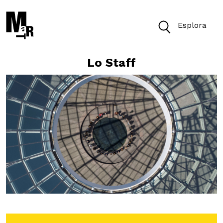
Esplora
Lo Staff
Oggi il Museo è aperto dalle 10 alle 19.30
Biglietti
Cerca
Cerca nel sito
VISITA
ACCESSIBILITÀ