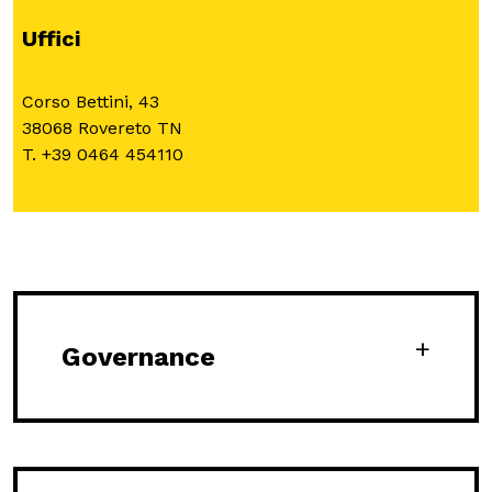
Uffici
MOSTRE ED EVENTI
Corso Bettini, 43
OPERE E ARCHIVI
38068 Rovereto TN
T. +39 0464 454110
IL MART
Membership
Stampa
Governance
Aziende
Famiglie