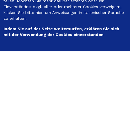
teilen. Möchten Sie mehr darüber erfahren oder Ihr
Einverständnis bzgl. aller oder mehrerer Cookies verweigern,
klicken Sie bitte hier
, um Anweisungen in italienischer Sprache
zu erhalten.
Folgen Sie uns
Indem Sie auf der Seite weitersurfen, erklären Sie sich
mit der Verwendung der Cookies einverstanden