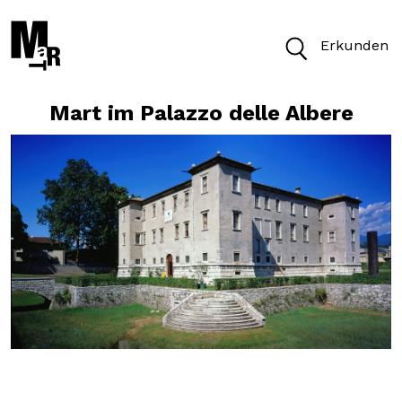
Erkunden
Mart im Palazzo delle Albere
Heute 10-18 geöffnet.
Eintrittskarten
Suchen
Cerca nel sito
BESICHTIGUNG
INKLUSION